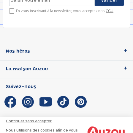
En vous inscrivant à la newsletter, vous acceptez nos
CGU
.
Nos héros
Loup
La maison Auzou
P'tit Loup
Les Héros du CP
Qui sommes-nous ?
Suivez-nous
Les Influenceuses
Notre histoire
Migali
Auzou s'engage
Petite Taupe
Auteurs et illustrateurs Auzou
Azuro
Nous rejoindre
Continuer sans accepter
Ma Boîte à Héros
Nous contacter
Nous utilisons des cookies afin de vous