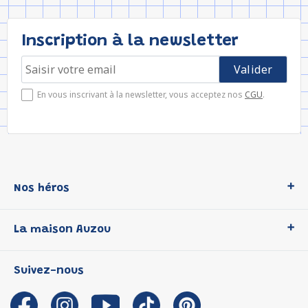
Inscription à la newsletter
En vous inscrivant à la newsletter, vous acceptez nos
CGU
.
Nos héros
Loup
La maison Auzou
P'tit Loup
Les Héros du CP
Qui sommes-nous ?
Suivez-nous
Les Influenceuses
Notre histoire
Migali
Auzou s'engage