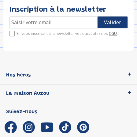
Inscription à la newsletter
En vous inscrivant à la newsletter, vous acceptez nos
CGU
.
Nos héros
Loup
La maison Auzou
P'tit Loup
Les Héros du CP
Qui sommes-nous ?
Suivez-nous
Les Influenceuses
Notre histoire
Migali
Auzou s'engage
Petite Taupe
Auteurs et illustrateurs Auzou