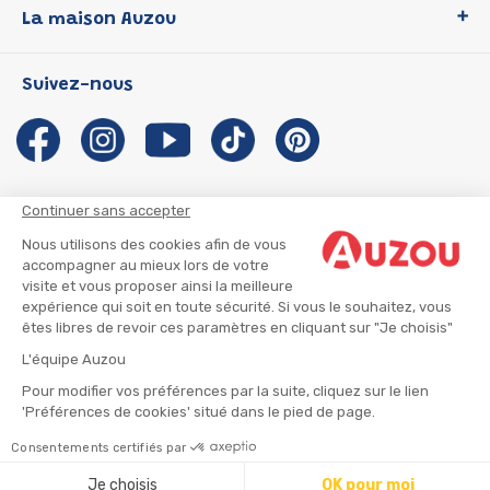
La maison Auzou
P'tit Loup
Les Héros du CP
Qui sommes-nous ?
Suivez-nous
Les Influenceuses
Notre histoire
Migali
Auzou s'engage
Petite Taupe
Auteurs et illustrateurs Auzou
Azuro
Nous rejoindre
Continuer sans accepter
Ma Boîte à Héros
Nous contacter
Nous utilisons des cookies afin de vous
CGU
Suivre mon colis
accompagner au mieux lors de votre
visite et vous proposer ainsi la meilleure
Infos consommateur
CGV
expérience qui soit en toute sécurité. Si vous le souhaitez, vous
Mentions légales
êtes libres de revoir ces paramètres en cliquant sur "Je choisis"
Nous rejoindre
L'équipe Auzou
Pour modifier vos préférences par la suite, cliquez sur le lien
'Préférences de cookies' situé dans le pied de page.
© 2026 - AUZOU
|
Plan du site
Consentements certifiés par
⚠️ Créez une alerte
Je choisis
OK pour moi