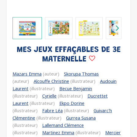
MES JEUX EFFAÇABLES DE 3E
MATERNELLE
Mazars Emma
(auteur)
Skorupa Thomas
(auteur)
Alcouffe Christine
(illustrateur)
Audouin
Laurent
(illustrateur)
Becue Benjamin
(illustrateur)
Cyrielle
(illustrateur)
Ducrettet
Laurent
(illustrateur)
Ekpo Dorine
(illustrateur)
Fabre Léa
(illustrateur)
Guivarc'h
Clémentine
(illustrateur)
Gurrea Susana
(illustrateur)
Lallemand Clémence
(illustrateur)
Martinez Emma
(illustrateur)
Mercier