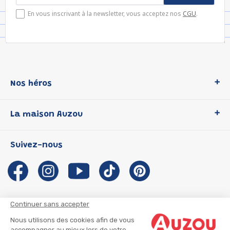
En vous inscrivant à la newsletter, vous acceptez nos
CGU
.
Nos héros
Loup
La maison Auzou
P'tit Loup
Les Héros du CP
Qui sommes-nous ?
Suivez-nous
Les Influenceuses
Notre histoire
Migali
Auzou s'engage
Petite Taupe
Auteurs et illustrateurs Auzou
Azuro
Nous rejoindre
Continuer sans accepter
Ma Boîte à Héros
Nous contacter
Nous utilisons des cookies afin de vous
CGU
Suivre mon colis
accompagner au mieux lors de votre