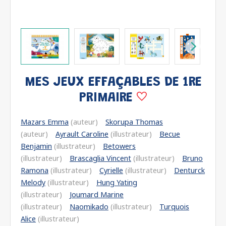
MES JEUX EFFAÇABLES DE 1RE
PRIMAIRE
Mazars Emma
(auteur)
Skorupa Thomas
(auteur)
Ayrault Caroline
(illustrateur)
Becue
Benjamin
(illustrateur)
Betowers
(illustrateur)
Brascaglia Vincent
(illustrateur)
Bruno
Ramona
(illustrateur)
Cyrielle
(illustrateur)
Denturck
Melody
(illustrateur)
Hung Yating
(illustrateur)
Joumard Marine
(illustrateur)
Naomikado
(illustrateur)
Turquois
Alice
(illustrateur)