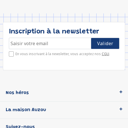
Inscription à la newsletter
En vous inscrivant à la newsletter, vous acceptez nos
CGU
.
Nos héros
Loup
La maison Auzou
P'tit Loup
Les Héros du CP
Qui sommes-nous ?
Suivez-nous