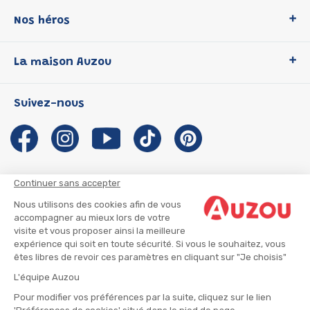
Nos héros
Loup
La maison Auzou
P'tit Loup
Les Héros du CP
Qui sommes-nous ?
Suivez-nous
Les Influenceuses
Notre histoire
Migali
Auzou s'engage
Petite Taupe
Auteurs et illustrateurs Auzou
Azuro
Nous rejoindre
Continuer sans accepter
Ma Boîte à Héros
Nous contacter
Nous utilisons des cookies afin de vous
CGU
Suivre mon colis
accompagner au mieux lors de votre
visite et vous proposer ainsi la meilleure
Infos consommateur
CGV
expérience qui soit en toute sécurité. Si vous le souhaitez, vous
Mentions légales
êtes libres de revoir ces paramètres en cliquant sur "Je choisis"
Nous rejoindre
L'équipe Auzou
Pour modifier vos préférences par la suite, cliquez sur le lien