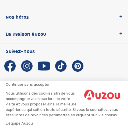
Nos héros
Loup
La maison Auzou
P'tit Loup
Les Héros du CP
Qui sommes-nous ?
Suivez-nous
Les Influenceuses
Notre histoire
Migali
Auzou s'engage
Petite Taupe
Auteurs et illustrateurs Auzou
Azuro
Nous rejoindre
Continuer sans accepter
Ma Boîte à Héros
Nous contacter
Nous utilisons des cookies afin de vous
CGU
Suivre mon colis
accompagner au mieux lors de votre
visite et vous proposer ainsi la meilleure
Infos consommateur
CGV
expérience qui soit en toute sécurité. Si vous le souhaitez, vous
Mentions légales
êtes libres de revoir ces paramètres en cliquant sur "Je choisis"
Nous rejoindre
L'équipe Auzou