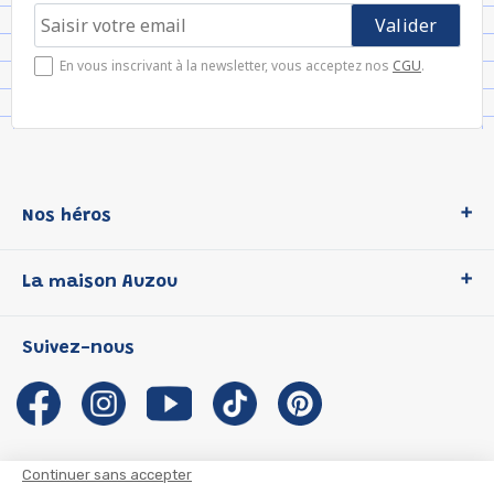
En vous inscrivant à la newsletter, vous acceptez nos
CGU
.
Nos héros
Loup
La maison Auzou
P'tit Loup
Les Héros du CP
Qui sommes-nous ?
Suivez-nous
Les Influenceuses
Notre histoire
Migali
Auzou s'engage
Petite Taupe
Auteurs et illustrateurs Auzou
Azuro
Nous rejoindre
Continuer sans accepter
Ma Boîte à Héros
Nous contacter