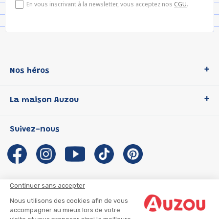
En vous inscrivant à la newsletter, vous acceptez nos
CGU
.
Nos héros
Loup
La maison Auzou
P'tit Loup
Les Héros du CP
Qui sommes-nous ?
Suivez-nous
Les Influenceuses
Notre histoire
Migali
Auzou s'engage
Petite Taupe
Auteurs et illustrateurs Auzou
Azuro
Nous rejoindre
Continuer sans accepter
Ma Boîte à Héros
Nous contacter
Nous utilisons des cookies afin de vous
CGU
Suivre mon colis
accompagner au mieux lors de votre