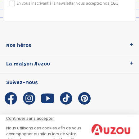
En vous inscrivant à la newsletter, vous acceptez nos
CGU
.
Nos héros
Loup
La maison Auzou
P'tit Loup
Les Héros du CP
Qui sommes-nous ?
Suivez-nous
Les Influenceuses
Notre histoire
Migali
Auzou s'engage
Petite Taupe
Auteurs et illustrateurs Auzou
Azuro
Nous rejoindre
Continuer sans accepter
Ma Boîte à Héros
Nous contacter
Nous utilisons des cookies afin de vous
CGU
Suivre mon colis
accompagner au mieux lors de votre