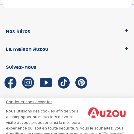
Nos héros
Loup
La maison Auzou
P'tit Loup
Les Héros du CP
Qui sommes-nous ?
Suivez-nous
Les Influenceuses
Notre histoire
Migali
Auzou s'engage
Petite Taupe
Auteurs et illustrateurs Auzou
Azuro
Nous rejoindre
Continuer sans accepter
Ma Boîte à Héros
Nous contacter
Nous utilisons des cookies afin de vous
CGU
Suivre mon colis
accompagner au mieux lors de votre
visite et vous proposer ainsi la meilleure
Infos consommateur
CGV
expérience qui soit en toute sécurité. Si vous le souhaitez, vous
Mentions légales
êtes libres de revoir ces paramètres en cliquant sur "Je choisis"