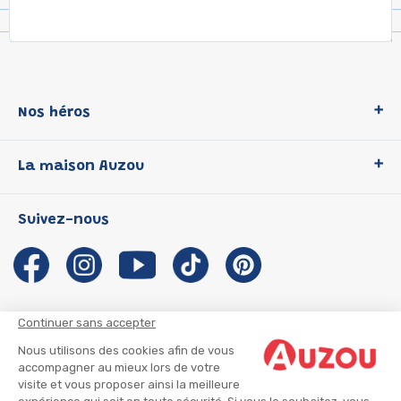
Nos héros
Loup
La maison Auzou
P'tit Loup
Les Héros du CP
Qui sommes-nous ?
Suivez-nous
Les Influenceuses
Notre histoire
Migali
Auzou s'engage
Petite Taupe
Auteurs et illustrateurs Auzou
Azuro
Nous rejoindre
Continuer sans accepter
Ma Boîte à Héros
Nous contacter
Nous utilisons des cookies afin de vous
CGU
Suivre mon colis
accompagner au mieux lors de votre
visite et vous proposer ainsi la meilleure
Infos consommateur
CGV