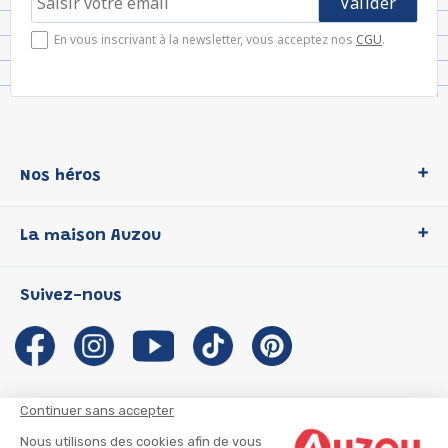
En vous inscrivant à la newsletter, vous acceptez nos
CGU
.
Nos héros
Loup
La maison Auzou
P'tit Loup
Les Héros du CP
Qui sommes-nous ?
Suivez-nous
Les Influenceuses
Notre histoire
Migali
Auzou s'engage
Petite Taupe
Auteurs et illustrateurs Auzou
Azuro
Nous rejoindre
Continuer sans accepter
Ma Boîte à Héros
Nous contacter
Nous utilisons des cookies afin de vous