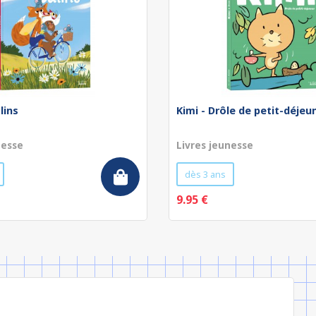
lins
Kimi - Drôle de petit-déjeu
nesse
Livres jeunesse
dès 3 ans
9.95 €