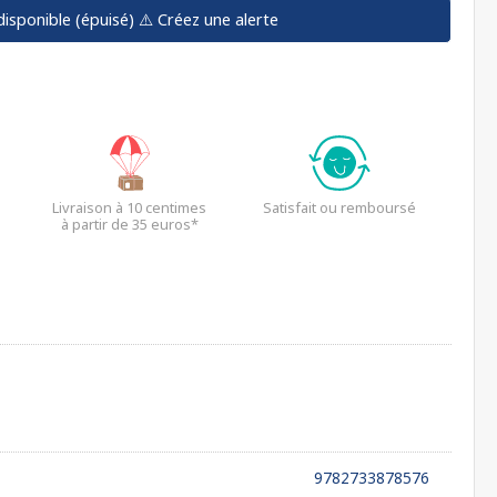
disponible (épuisé)
⚠️ Créez une alerte
Livraison à 10 centimes
Satisfait ou remboursé
à partir de 35 euros*
9782733878576