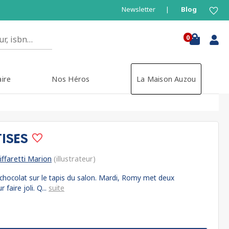
Newsletter
Blog
0
aire
Nos Héros
La Maison Auzou
TISES
iffaretti Marion
(illustrateur)
hocolat sur le tapis du salon. Mardi, Romy met deux
faire joli. Q...
suite