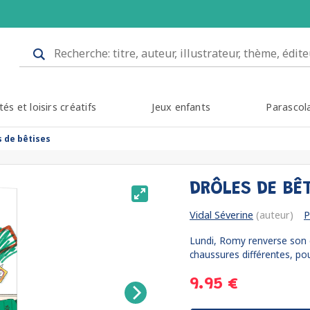
tés et loisirs créatifs
Jeux enfants
Parascol
s de bêtises
DRÔLES DE BÊ
Vidal Séverine
(auteur)
P
Lundi, Romy renverse son c
chaussures différentes, pour 
9.95 €