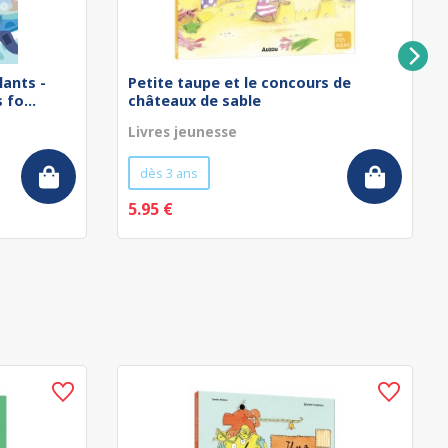
lants -
Petite taupe et le concours de
fo...
châteaux de sable
Livres jeunesse
dès 3 ans
5.95 €