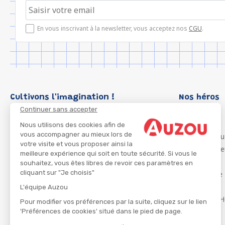
En vous inscrivant à la newsletter, vous acceptez nos
CGU
.
Cultivons l'imagination !
Nos héros
Continuer sans accepter
Loup
P'tit Loup
Nous utilisons des cookies afin de
vous accompagner au mieux lors de
Les Héros du
votre visite et vous proposer ainsi la
Les Influenc
meilleure expérience qui soit en toute sécurité. Si vous le
Migali
souhaitez, vous êtes libres de revoir ces paramètres en
cliquant sur "Je choisis"
Petite Taupe
Azuro
L'équipe Auzou
Ma Boîte à H
Pour modifier vos préférences par la suite, cliquez sur le lien
'Préférences de cookies' situé dans le pied de page.