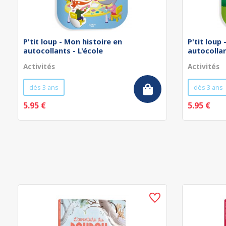
P'tit loup - Mon histoire en
P'tit loup
autocollants - L'école
autocollan
Activités
Activités
dès 3 ans
dès 3 ans
5.95 €
5.95 €