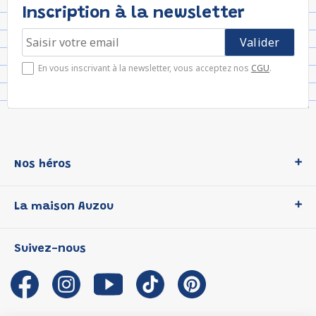
Inscription à la newsletter
En vous inscrivant à la newsletter, vous acceptez nos
CGU
.
Nos héros
Loup
La maison Auzou
P'tit Loup
Les Héros du CP
Qui sommes-nous ?
Suivez-nous
Les Influenceuses
Notre histoire
Migali
Auzou s'engage
Petite Taupe
Auteurs et illustrateurs Auzou