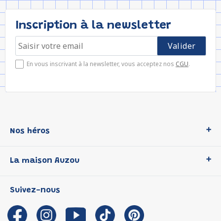
Inscription à la newsletter
En vous inscrivant à la newsletter, vous acceptez nos
CGU
.
Nos héros
Loup
La maison Auzou
P'tit Loup
Les Héros du CP
Qui sommes-nous ?
Suivez-nous
Les Influenceuses
Notre histoire
Migali
Auzou s'engage