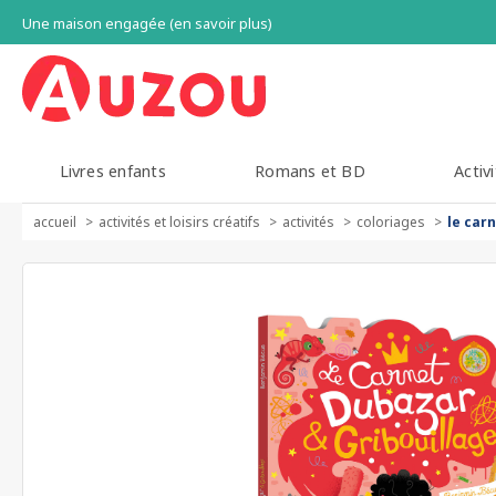
Une maison engagée (en savoir plus)
Livres enfants
Romans et BD
Activi
accueil
activités et loisirs créatifs
activités
coloriages
le car