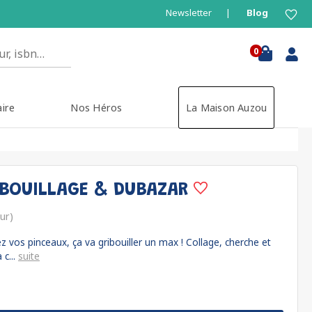
Newsletter
Blog
0
aire
Nos Héros
La Maison Auzou
IBOUILLAGE & DUBAZAR
eur)
ez vos pinceaux, ça va gribouiller un max ! Collage, cherche et
 c...
suite