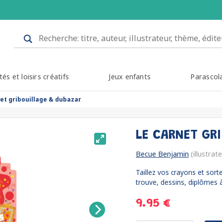
tés et loisirs créatifs
Jeux enfants
Parascol
net gribouillage & dubazar
LE CARNET GR
Becue Benjamin
(illustrat
Taillez vos crayons et sort
trouve, dessins, diplômes à
9.95 €