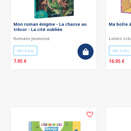
Mon roman énigme - La chasse au
Ma boîte à
trésor - La cité oubliée
Romans jeunesse
Loisirs cré
dès 6 ans
dès 6 ans
7.95 €
16.95 €