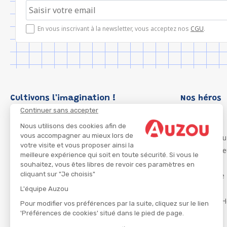
En vous inscrivant à la newsletter, vous acceptez nos
CGU
.
Cultivons l'imagination !
Nos héros
Continuer sans accepter
Loup
P'tit Loup
Nous utilisons des cookies afin de
vous accompagner au mieux lors de
Les Héros du
votre visite et vous proposer ainsi la
Les Influenc
meilleure expérience qui soit en toute sécurité. Si vous le
Migali
souhaitez, vous êtes libres de revoir ces paramètres en
cliquant sur "Je choisis"
Petite Taupe
Azuro
L'équipe Auzou
Ma Boîte à H
Pour modifier vos préférences par la suite, cliquez sur le lien
'Préférences de cookies' situé dans le pied de page.