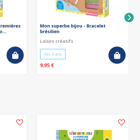
remières
Mon superbe bijou - Bracelet
...
brésilien
Loisirs créatifs
dès 6 ans
9.95 €