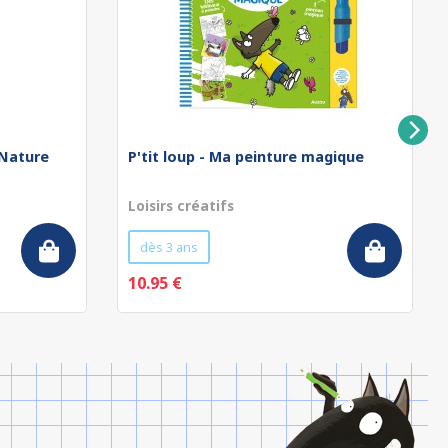
 Nature
P'tit loup - Ma peinture magique
Loisirs créatifs
dès 3 ans
10.95 €