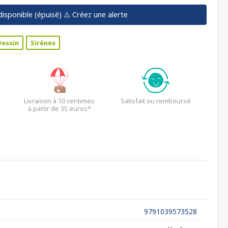
disponible (épuisé)
⚠️ Créez une alerte
Dessin
Sirènes
Livraison à 10 centimes
Satisfait ou remboursé
à partir de 35 euros*
9791039573528