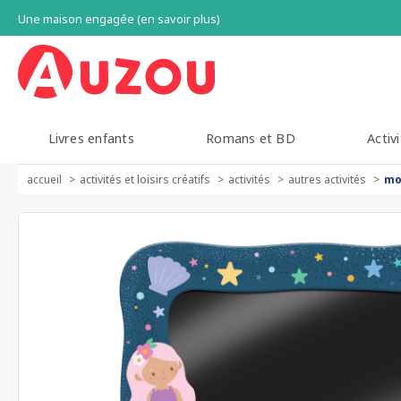
Une maison engagée (en savoir plus)
Livres enfants
Romans et BD
Activi
accueil
activités et loisirs créatifs
activités
autres activités
mo