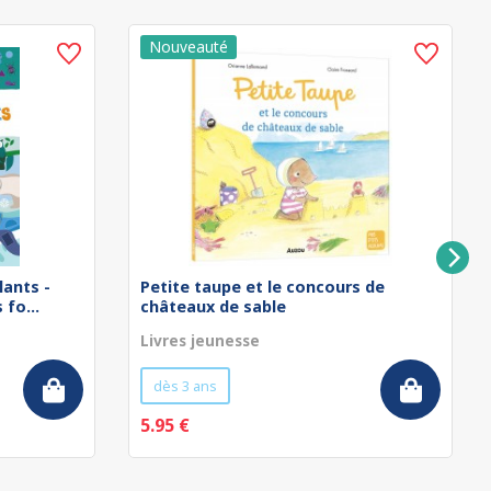
lants -
Petite taupe et le concours de
fo...
châteaux de sable
Livres jeunesse
dès 3 ans
5.95 €