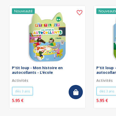
P'tit loup - Mon histoire en
P'tit loup
autocollants - L'école
autocollan
Activités
Activités
dès 3 ans
dès 3 ans
5.95 €
5.95 €