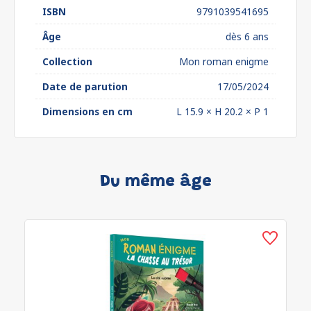
ISBN
9791039541695
Âge
dès 6 ans
Collection
Mon roman enigme
Date de parution
17/05/2024
Dimensions en cm
L 15.9 × H 20.2 × P 1
Du même âge