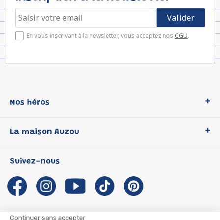
En vous inscrivant à la newsletter, vous acceptez nos
CGU
.
Nos héros
Loup
La maison Auzou
P'tit Loup
Les Héros du CP
Qui sommes-nous ?
Suivez-nous
Les Influenceuses
Notre histoire
Migali
Auzou s'engage
Petite Taupe
Auteurs et illustrateurs Auzou
Azuro
Nous rejoindre
Continuer sans accepter