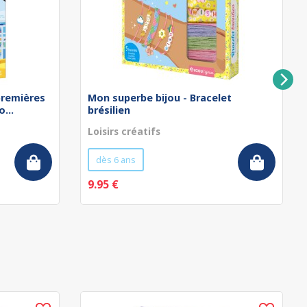
remières
Mon superbe bijou - Bracelet
...
brésilien
Loisirs créatifs
dès 6 ans
9.95 €