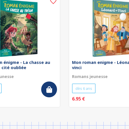
 énigme - La chasse au
Mon roman enigme - Léona
a cité oubliée
vinci
unesse
Romans jeunesse
dès 6 ans
6.95 €