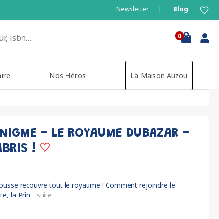
Newsletter
Blog
0
aire
Nos Héros
La Maison Auzou
IGME - LE ROYAUME DUBAZAR -
BRIS !
ousse recouvre tout le royaume ! Comment rejoindre le
e, la Prin...
suite