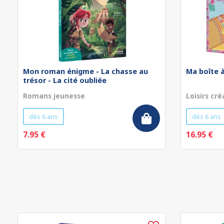
Mon roman énigme - La chasse au
Ma boîte à
trésor - La cité oubliée
Romans jeunesse
Loisirs cré
dès 6 ans
dès 6 ans
7.95 €
16.95 €