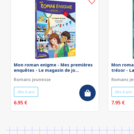
Mon roman enigme - Mes premières
Mon roman
enquêtes - Le magasin de jo...
trésor - L
Romans jeunesse
Romans je
dès 6 ans
dès 6 ans
6.95 €
7.95 €