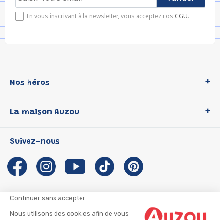
En vous inscrivant à la newsletter, vous acceptez nos
CGU
.
Nos héros
Loup
La maison Auzou
P'tit Loup
Les Héros du CP
Qui sommes-nous ?
Suivez-nous
Les Influenceuses
Notre histoire
Migali
Auzou s'engage
Petite Taupe
Auteurs et illustrateurs Auzou
Azuro
Nous rejoindre
Continuer sans accepter
Ma Boîte à Héros
Nous contacter
Nous utilisons des cookies afin de vous
CGU
Suivre mon colis