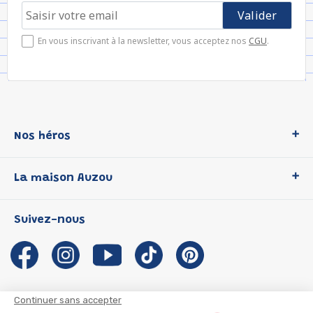
En vous inscrivant à la newsletter, vous acceptez nos
CGU
.
Nos héros
Loup
La maison Auzou
P'tit Loup
Les Héros du CP
Qui sommes-nous ?
Suivez-nous
Les Influenceuses
Notre histoire
Migali
Auzou s'engage
Petite Taupe
Auteurs et illustrateurs Auzou
Azuro
Nous rejoindre
Continuer sans accepter
Ma Boîte à Héros
Nous contacter