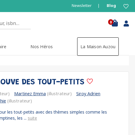
Newsletter
Blog
0
aire
Nos Héros
La Maison Auzou
ROUVE DES TOUT-PETITS
ateur)
Martinez Emma
(illustrateur)
Siroy Adrien
phie
(illustrateur)
pour les tout-petits avec des thèmes simples comme les
ptines, les ...
suite