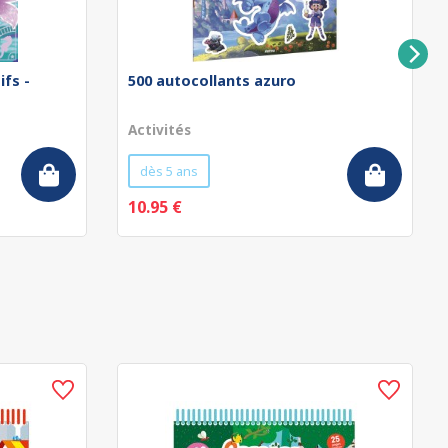
ifs -
500 autocollants azuro
Activités
dès 5 ans
10.95 €