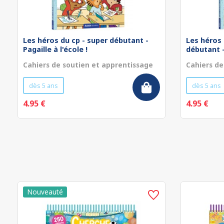
Les héros du cp - super débutant -
Les héros 
Pagaille à l'école !
débutant - 
Cahiers de soutien et apprentissage
Cahiers de
dès 5 ans
dès 5 ans
4.95 €
4.95 €