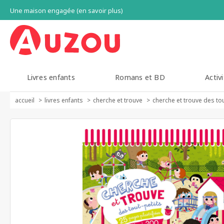
Une maison engagée (en savoir plus)
Livres enfants
Romans et BD
Activi
accueil
livres enfants
cherche et trouve
cherche et trouve des tou