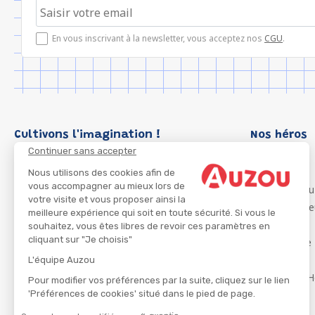
En vous inscrivant à la newsletter, vous acceptez nos
CGU
.
Cultivons l'imagination !
Nos héros
Continuer sans accepter
Loup
P'tit Loup
Nous utilisons des cookies afin de
vous accompagner au mieux lors de
Les Héros du
votre visite et vous proposer ainsi la
Les Influenc
meilleure expérience qui soit en toute sécurité. Si vous le
Migali
souhaitez, vous êtes libres de revoir ces paramètres en
cliquant sur "Je choisis"
Petite Taupe
Azuro
L'équipe Auzou
Ma Boîte à H
Pour modifier vos préférences par la suite, cliquez sur le lien
'Préférences de cookies' situé dans le pied de page.