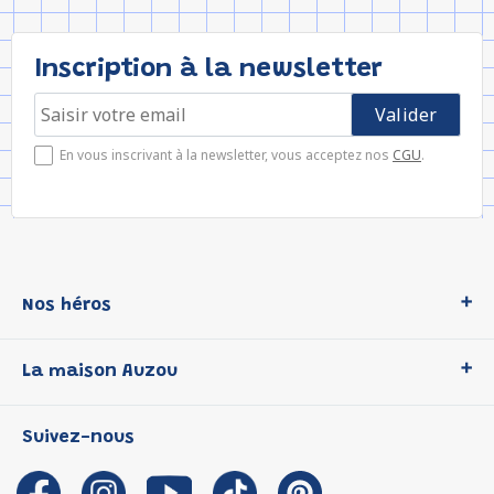
Inscription à la newsletter
En vous inscrivant à la newsletter, vous acceptez nos
CGU
.
Nos héros
Loup
La maison Auzou
P'tit Loup
Les Héros du CP
Qui sommes-nous ?
Suivez-nous
Les Influenceuses
Notre histoire
Migali
Auzou s'engage