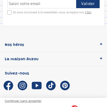
En vous inscrivant à la newsletter, vous acceptez nos
CGU
.
Nos héros
Loup
La maison Auzou
P'tit Loup
Les Héros du CP
Qui sommes-nous ?
Suivez-nous
Les Influenceuses
Notre histoire
Migali
Auzou s'engage
Petite Taupe
Auteurs et illustrateurs Auzou
Azuro
Nous rejoindre
Continuer sans accepter
Ma Boîte à Héros
Nous contacter