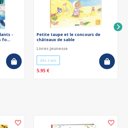
lants -
Petite taupe et le concours de
fo...
châteaux de sable
Livres jeunesse
dès 3 ans
5.95 €