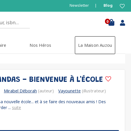
Newsletter
Blog
0
aire
Nos Héros
La Maison Auzou
ANDAS - BIENVENUE À L'ÉCOLE
Mirabel Déborah
(auteur)
Vayounette
(illustrateur)
 sa nouvelle école... et à se faire des nouveaux amis ! Des
der ...
suite