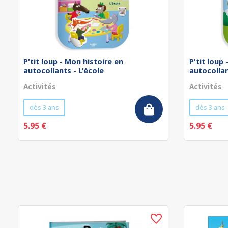
P'tit loup - Mon histoire en
P'tit loup
autocollants - L'école
autocollan
Activités
Activités
dès 3 ans
dès 3 ans
5.95 €
5.95 €