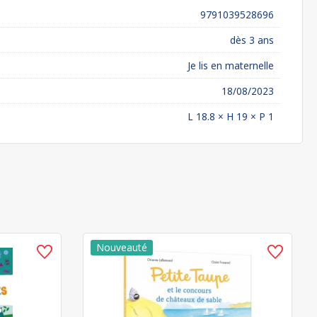
9791039528696
dès 3 ans
Je lis en maternelle
18/08/2023
L 18.8 × H 19 × P 1