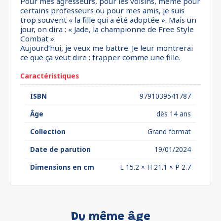
Pour mes agresseurs, pour les voisins, même pour
certains professeurs ou pour mes amis, je suis
trop souvent « la fille qui a été adoptée ». Mais un
jour, on dira : « Jade, la championne de Free Style
Combat ».
Aujourd’hui, je veux me battre. Je leur montrerai
ce que ça veut dire : frapper comme une fille.
Caractéristiques
ISBN
9791039541787
Âge
dès 14 ans
Collection
Grand format
Date de parution
19/01/2024
Dimensions en cm
L 15.2 × H 21.1 × P 2.7
Du même âge