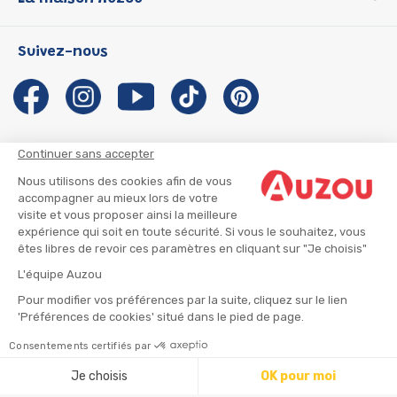
P'tit Loup
Les Héros du CP
Qui sommes-nous ?
Suivez-nous
Les Influenceuses
Notre histoire
Migali
Auzou s'engage
Petite Taupe
Auteurs et illustrateurs Auzou
Azuro
Nous rejoindre
Continuer sans accepter
Ma Boîte à Héros
Nous contacter
Nous utilisons des cookies afin de vous
CGU
Suivre mon colis
accompagner au mieux lors de votre
visite et vous proposer ainsi la meilleure
Infos consommateur
CGV
expérience qui soit en toute sécurité. Si vous le souhaitez, vous
Mentions légales
êtes libres de revoir ces paramètres en cliquant sur "Je choisis"
Nous rejoindre
L'équipe Auzou
Pour modifier vos préférences par la suite, cliquez sur le lien
'Préférences de cookies' situé dans le pied de page.
© 2026 - AUZOU
|
Plan du site
Consentements certifiés par
⚠️ Créez une alerte
Je choisis
OK pour moi