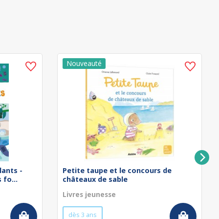
lants -
Petite taupe et le concours de
fo...
châteaux de sable
Livres jeunesse
dès 3 ans