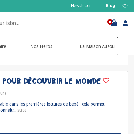
Newsletter
Blog
0
aire
Nos Héros
La Maison Auzou
 POUR DÉCOUVRIR LE MONDE
eur)
nable dans les premières lectures de bébé : cela permet
nnaîtr...
suite