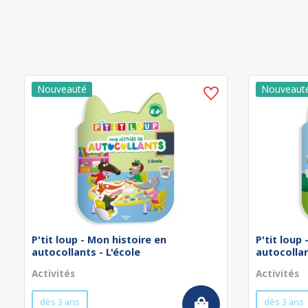
P'tit loup - Mon histoire en
P'tit loup
autocollants - L'école
autocollan
Activités
Activités
dès 3 ans
dès 3 ans