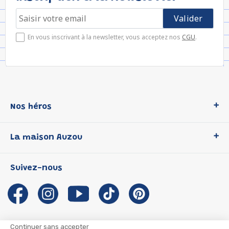
En vous inscrivant à la newsletter, vous acceptez nos
CGU
.
Nos héros
Loup
La maison Auzou
P'tit Loup
Les Héros du CP
Qui sommes-nous ?
Suivez-nous
Les Influenceuses
Notre histoire
Migali
Auzou s'engage
Petite Taupe
Auteurs et illustrateurs Auzou
Azuro
Nous rejoindre
Continuer sans accepter