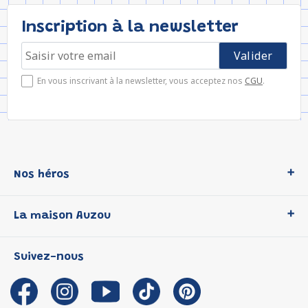
Inscription à la newsletter
En vous inscrivant à la newsletter, vous acceptez nos
CGU
.
Nos héros
Loup
La maison Auzou
P'tit Loup
Les Héros du CP
Qui sommes-nous ?
Suivez-nous
Les Influenceuses
Notre histoire
Migali
Auzou s'engage
Petite Taupe
Auteurs et illustrateurs Auzou