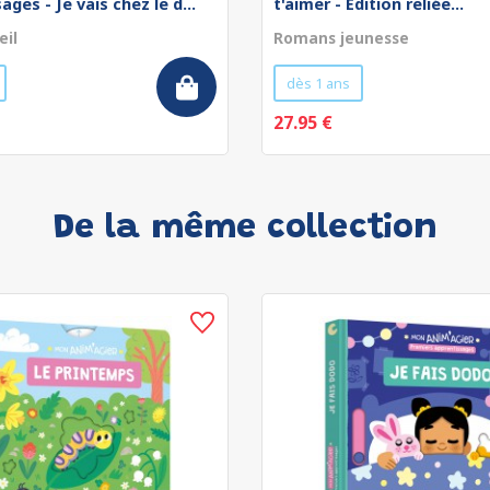
ges - Je vais chez le d...
t'aimer - Édition reliée...
eil
Romans jeunesse
dès 1 ans
27.95 €
De la même collection