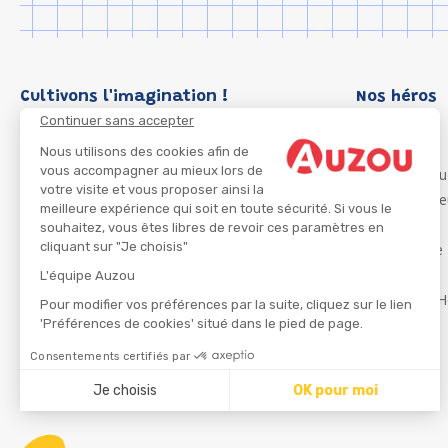
Cultivons l'imagination !
Nos héros
Continuer sans accepter
Loup
P'tit Loup
Nous utilisons des cookies afin de
vous accompagner au mieux lors de
Les Héros du
votre visite et vous proposer ainsi la
Les Influenc
meilleure expérience qui soit en toute sécurité. Si vous le
Migali
souhaitez, vous êtes libres de revoir ces paramètres en
cliquant sur "Je choisis"
Petite Taupe
Azuro
L'équipe Auzou
Ma Boîte à H
Pour modifier vos préférences par la suite, cliquez sur le lien
'Préférences de cookies' situé dans le pied de page.
Consentements certifiés par
CGU
Je choisis
OK pour moi
Axeptio consent
Plateforme de Gestion du Consentement : Personnalisez
Notre plateforme vous permet d'adapter et de gérer vos 