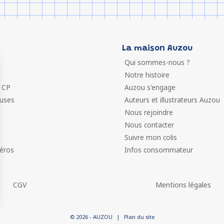
La maison Auzou
Qui sommes-nous ?
Notre histoire
 CP
Auzou s'engage
euses
Auteurs et illustrateurs Auzou
Nous rejoindre
Nous contacter
Suivre mon colis
éros
Infos consommateur
CGV
Mentions légales
 vos Options
© 2026 - AUZOU
|
Plan du site
paramètres de confidentialité, en garantissant la conformit