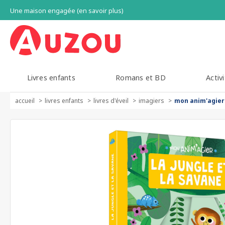
Une maison engagée (en savoir plus)
Livres enfants
Romans et BD
Activi
accueil
livres enfants
livres d'éveil
imagiers
mon anim'agier 