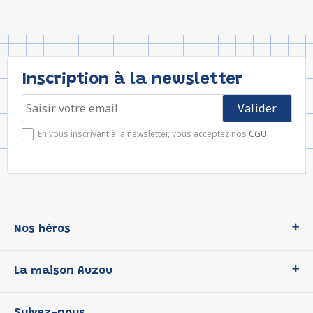
Inscription à la newsletter
En vous inscrivant à la newsletter, vous acceptez nos
CGU
.
Nos héros
Loup
La maison Auzou
P'tit Loup
Les Héros du CP
Qui sommes-nous ?