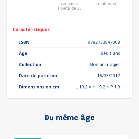
centimes
remboursé
à partir de 35
euros*
Caractéristiques
ISBN
9782733847008
Âge
dès 1 ans
Collection
Mon anim'agier
Date de parution
16/03/2017
Dimensions en cm
L 19.2 × H 19.2 × P 1.9
Du même âge