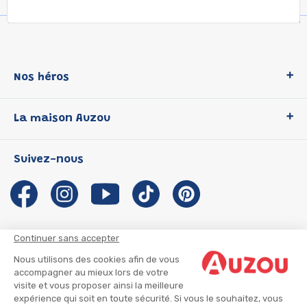
Nos héros
Loup
La maison Auzou
P'tit Loup
Les Héros du CP
Qui sommes-nous ?
Suivez-nous
Les Influenceuses
Notre histoire
Migali
Auzou s'engage
Petite Taupe
Auteurs et illustrateurs Auzou
Azuro
Nous rejoindre
Continuer sans accepter
Ma Boîte à Héros
Nous contacter
Nous utilisons des cookies afin de vous
CGU
Suivre mon colis
accompagner au mieux lors de votre
visite et vous proposer ainsi la meilleure
Infos consommateur
CGV
expérience qui soit en toute sécurité. Si vous le souhaitez, vous