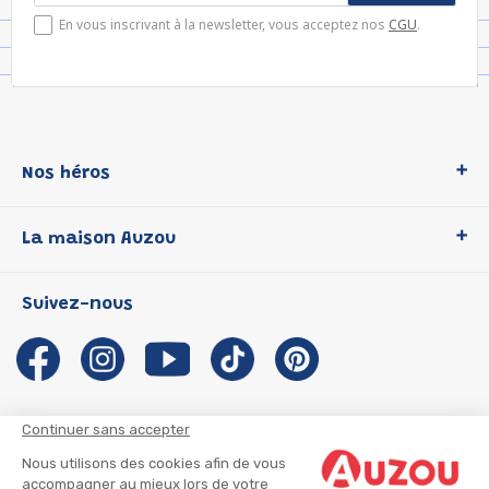
En vous inscrivant à la newsletter, vous acceptez nos
CGU
.
Nos héros
Loup
La maison Auzou
P'tit Loup
Les Héros du CP
Qui sommes-nous ?
Suivez-nous
Les Influenceuses
Notre histoire
Migali
Auzou s'engage
Petite Taupe
Auteurs et illustrateurs Auzou
Azuro
Nous rejoindre
Continuer sans accepter
Ma Boîte à Héros
Nous contacter
Nous utilisons des cookies afin de vous
CGU
Suivre mon colis
accompagner au mieux lors de votre