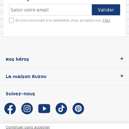
En vous inscrivant à la newsletter, vous acceptez nos
CGU
.
Nos héros
Loup
La maison Auzou
P'tit Loup
Les Héros du CP
Qui sommes-nous ?
Suivez-nous
Les Influenceuses
Notre histoire
Migali
Auzou s'engage
Petite Taupe
Auteurs et illustrateurs Auzou
Azuro
Nous rejoindre
Continuer sans accepter