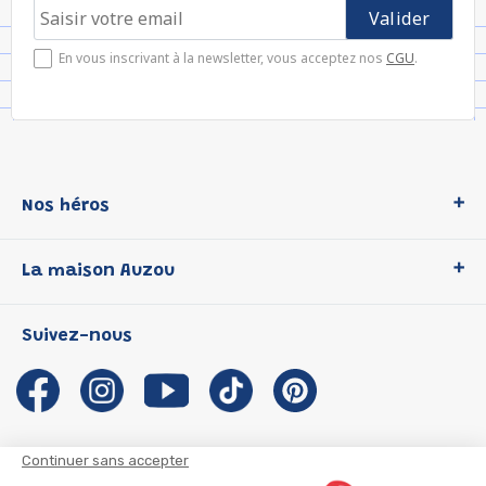
En vous inscrivant à la newsletter, vous acceptez nos
CGU
.
Nos héros
Loup
La maison Auzou
P'tit Loup
Les Héros du CP
Qui sommes-nous ?
Suivez-nous
Les Influenceuses
Notre histoire
Migali
Auzou s'engage
Petite Taupe
Auteurs et illustrateurs Auzou
Azuro
Nous rejoindre
Continuer sans accepter
Ma Boîte à Héros
Nous contacter