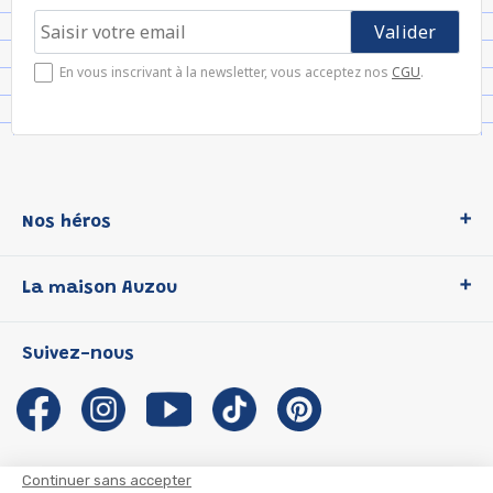
En vous inscrivant à la newsletter, vous acceptez nos
CGU
.
Nos héros
Loup
La maison Auzou
P'tit Loup
Les Héros du CP
Qui sommes-nous ?
Suivez-nous
Les Influenceuses
Notre histoire
Migali
Auzou s'engage
Petite Taupe
Auteurs et illustrateurs Auzou
Azuro
Nous rejoindre
Continuer sans accepter