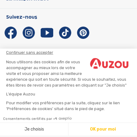
P'tit Loup
Les Héros du CP
Qui sommes-nous ?
Suivez-nous
Les Influenceuses
Notre histoire
Migali
Auzou s'engage
Petite Taupe
Auteurs et illustrateurs Auzou
Azuro
Nous rejoindre
Continuer sans accepter
Ma Boîte à Héros
Nous contacter
Nous utilisons des cookies afin de vous
CGU
Suivre mon colis
accompagner au mieux lors de votre
visite et vous proposer ainsi la meilleure
Infos consommateur
CGV
expérience qui soit en toute sécurité. Si vous le souhaitez, vous
Mentions légales
êtes libres de revoir ces paramètres en cliquant sur "Je choisis"
Nous rejoindre
L'équipe Auzou
Pour modifier vos préférences par la suite, cliquez sur le lien
'Préférences de cookies' situé dans le pied de page.
© 2026 - AUZOU
|
Plan du site
Consentements certifiés par
⚠️ Créez une alerte
Je choisis
OK pour moi