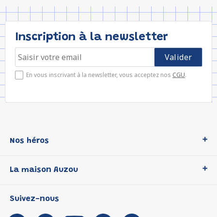
Inscription à la newsletter
En vous inscrivant à la newsletter, vous acceptez nos
CGU
.
Nos héros
Loup
La maison Auzou
P'tit Loup
Les Héros du CP
Qui sommes-nous ?
Suivez-nous
Les Influenceuses
Notre histoire