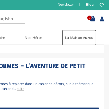
Newsletter
Blog
0
aire
Nos Héros
La Maison Auzou
RMES - L'AVENTURE DE PETIT
mes à replacer dans un cahier de décors, sur la thématique
cahier d...
suite