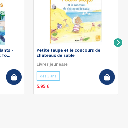
lants -
Petite taupe et le concours de
fo...
châteaux de sable
Livres jeunesse
dès 3 ans
5.95 €