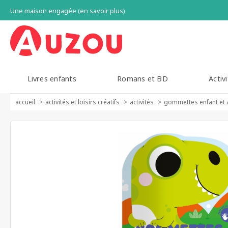
Une maison engagée (en savoir plus)
Livres enfants
Romans et BD
Activi
accueil
activités et loisirs créatifs
activités
gommettes enfant et 