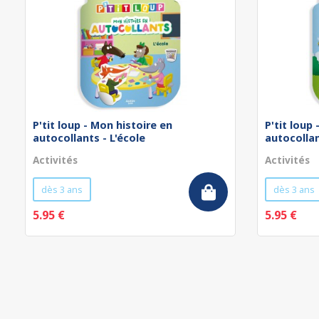
P'tit loup - Mon histoire en
P'tit loup
autocollants - L'école
autocollan
Activités
Activités
dès 3 ans
dès 3 ans
5.95 €
5.95 €