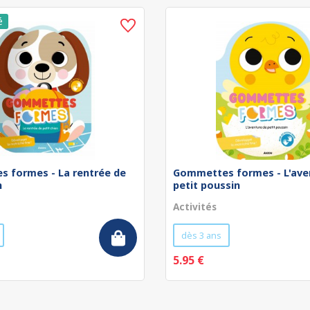
 formes - La rentrée de
Gommettes formes - L'ave
n
petit poussin
Activités
dès 3 ans
5.95 €