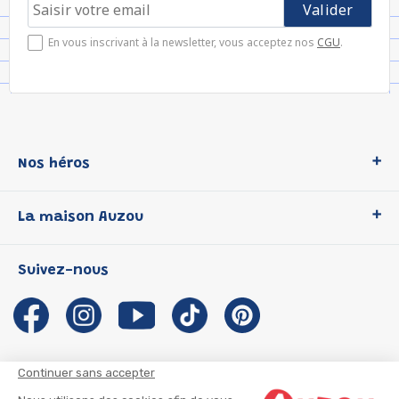
En vous inscrivant à la newsletter, vous acceptez nos
CGU
.
Nos héros
Loup
La maison Auzou
P'tit Loup
Les Héros du CP
Qui sommes-nous ?
Suivez-nous
Les Influenceuses
Notre histoire
Migali
Auzou s'engage
Petite Taupe
Auteurs et illustrateurs Auzou
Azuro
Nous rejoindre
Continuer sans accepter
Ma Boîte à Héros
Nous contacter