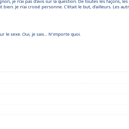
non, je n’ai pas d’avis sur la question. De toutes les façons, les
t bien. Je n’ai croisé personne. C’était le but, d’ailleurs. Les aut
r le sexe. Oui, je sais… N’importe quoi.