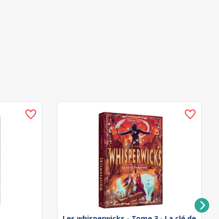
Les whisperwicks - Tome 3 - La clé de