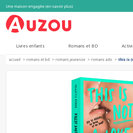
Une maison engagée (en savoir plus)
Livres enfants
Romans et BD
Activi
accueil
romans et bd
romans jeunesse
romans ado
this is 