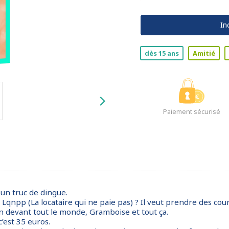
In
dès 15 ans
Amitié
Paiement sécurisé
sé un truc de dingue.
la Lqnpp (La locataire qui ne paie pas) ? Il veut prendre des cour
non devant tout le monde, Gramboise et tout ça.
c’est 35 euros.