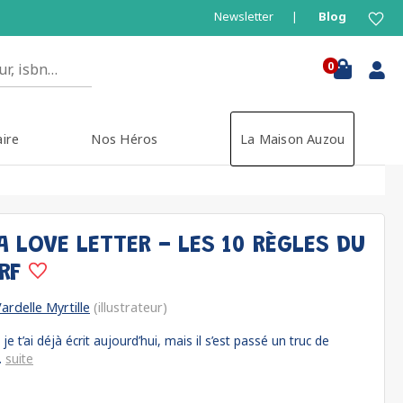
Newsletter
Blog
0
aire
Nos Héros
La Maison Auzou
 A LOVE LETTER - LES 10 RÈGLES DU
URF
ardelle Myrtille
(illustrateur)
e t’ai déjà écrit aujourd’hui, mais il s’est passé un truc de
.
suite