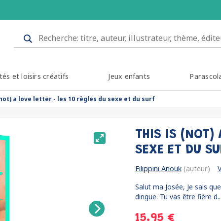
tés et loisirs créatifs
Jeux enfants
Parascol
(not) a love letter - les 10 règles du sexe et du surf
THIS IS (NOT)
SEXE ET DU S
Filippini Anouk
(auteur)
V
Salut ma Josée, Je sais que j
dingue. Tu vas être fière d..
15.95 €