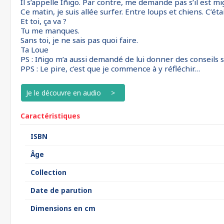
Il s’appelle Iñigo. Par contre, me demande pas s’il est mig
Ce matin, je suis allée surfer. Entre loups et chiens. C’étai
Et toi, ça va ?
Tu me manques.
Sans toi, je ne sais pas quoi faire.
Ta Loue
PS : Iñigo m’a aussi demandé de lui donner des conseils su
PPS : Le pire, c’est que je commence à y réfléchir…
Je le découvre en audio
Caractéristiques
ISBN
Âge
Collection
Date de parution
Dimensions en cm