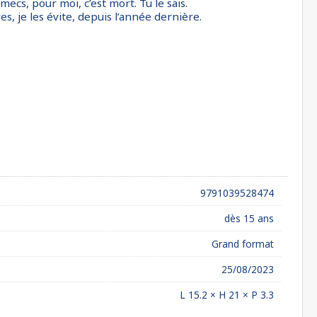
 mecs, pour moi, c’est mort. Tu le sais.
res, je les évite, depuis l’année dernière.
9791039528474
dès 15 ans
Grand format
25/08/2023
L 15.2 × H 21 × P 3.3