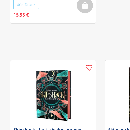
dès 15 ans
15.95 €
Skipshock - Le train des mondes -
Skipshock