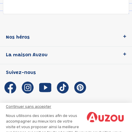
Nos héros
Loup
La maison Auzou
P'tit Loup
Les Héros du CP
Qui sommes-nous ?
Suivez-nous
Les Influenceuses
Notre histoire
Migali
Auzou s'engage
Petite Taupe
Auteurs et illustrateurs Auzou
Azuro
Nous rejoindre
Continuer sans accepter
Ma Boîte à Héros
Nous contacter
Nous utilisons des cookies afin de vous
CGU
Suivre mon colis
accompagner au mieux lors de votre
visite et vous proposer ainsi la meilleure
Infos consommateur
CGV