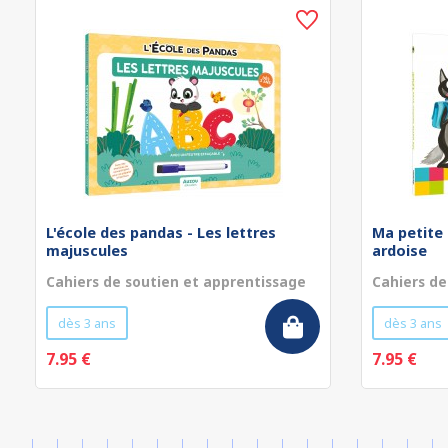
L'école des pandas - Les lettres
Ma petite 
majuscules
ardoise
Cahiers de soutien et apprentissage
Cahiers de
dès 3 ans
dès 3 ans
7.95 €
7.95 €