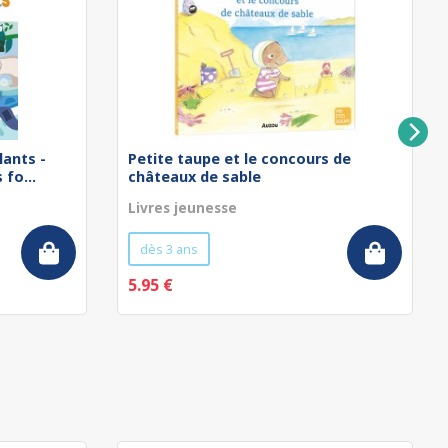
lants -
Petite taupe et le concours de
fo...
châteaux de sable
Livres jeunesse
dès 3 ans
5.95 €