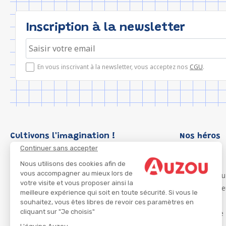
Inscription à la newsletter
En vous inscrivant à la newsletter, vous acceptez nos
CGU
.
Cultivons l'imagination !
Nos héros
Continuer sans accepter
Loup
P'tit Loup
Nous utilisons des cookies afin de
vous accompagner au mieux lors de
Les Héros du
votre visite et vous proposer ainsi la
Les Influenc
meilleure expérience qui soit en toute sécurité. Si vous le
Migali
souhaitez, vous êtes libres de revoir ces paramètres en
cliquant sur "Je choisis"
Petite Taupe
Azuro