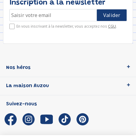
Inscription à la newsletter
En vous inscrivant à la newsletter, vous acceptez nos
CGU
.
Nos héros
Loup
La maison Auzou
P'tit Loup
Les Héros du CP
Qui sommes-nous ?
Suivez-nous
Les Influenceuses
Notre histoire
Migali
Auzou s'engage
Petite Taupe
Auteurs et illustrateurs Auzou
Azuro
Nous rejoindre