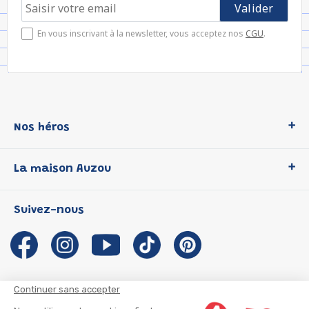
En vous inscrivant à la newsletter, vous acceptez nos
CGU
.
Nos héros
Loup
La maison Auzou
P'tit Loup
Les Héros du CP
Qui sommes-nous ?
Suivez-nous
Les Influenceuses
Notre histoire
Migali
Auzou s'engage
Petite Taupe
Auteurs et illustrateurs Auzou
Azuro
Nous rejoindre
Continuer sans accepter
Ma Boîte à Héros
Nous contacter