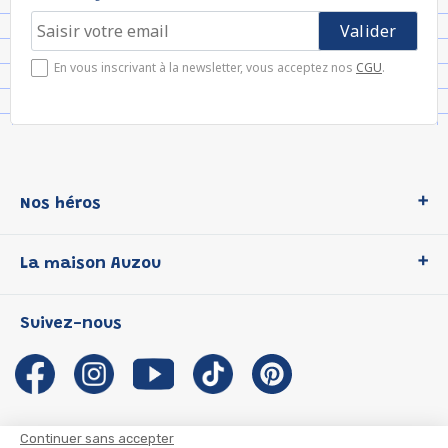
En vous inscrivant à la newsletter, vous acceptez nos
CGU
.
Nos héros
Loup
La maison Auzou
P'tit Loup
Les Héros du CP
Qui sommes-nous ?
Suivez-nous
Les Influenceuses
Notre histoire
Migali
Auzou s'engage
Petite Taupe
Auteurs et illustrateurs Auzou
Azuro
Nous rejoindre
Continuer sans accepter