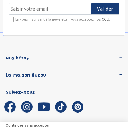
En vous inscrivant à la newsletter, vous acceptez nos
CGU
.
Nos héros
Loup
La maison Auzou
P'tit Loup
Les Héros du CP
Qui sommes-nous ?
Suivez-nous
Les Influenceuses
Notre histoire
Migali
Auzou s'engage
Petite Taupe
Auteurs et illustrateurs Auzou
Azuro
Nous rejoindre
Continuer sans accepter