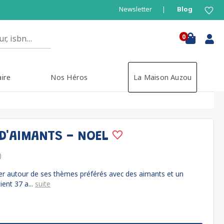
Newsletter
Blog
0
aire
Nos Héros
La Maison Auzou
D'AIMANTS - NOEL
)
er autour de ses thèmes préférés avec des aimants et un
ient 37 a...
suite