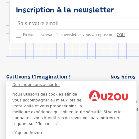
Inscription à la newsletter
En vous inscrivant à la newsletter, vous acceptez nos
CGU
.
Cultivons l'imagination !
Nos héros
Continuer sans accepter
Loup
P'tit Loup
Nous utilisons des cookies afin de
vous accompagner au mieux lors de
Les Héros du
votre visite et vous proposer ainsi la
Les Influenc
meilleure expérience qui soit en toute sécurité. Si vous le
Migali
souhaitez, vous êtes libres de revoir ces paramètres en
cliquant sur "Je choisis"
Petite Taupe
Azuro
L'équipe Auzou