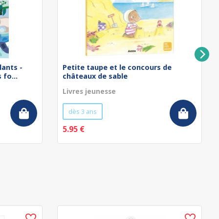
lants -
Petite taupe et le concours de
fo...
châteaux de sable
Livres jeunesse
dès 3 ans
5.95 €